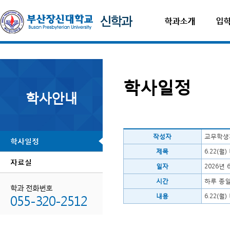
학과소개
입
학사일정
학사안내
작성자
교무학생
학사일정
제목
6.22(
자료실
일자
2026년 
시간
하루 종
학과 전화번호
055-320-2512
내용
6.22(