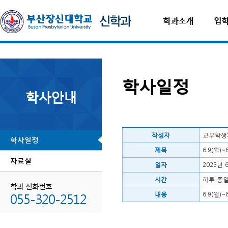
학과소개
입
학사일정
학사안내
작성자
교무학생
학사일정
제목
6.9(월
자료실
일자
2025년 
시간
하루 종
학과 전화번호
055-320-2512
내용
6.9(월