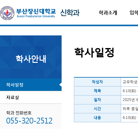
학과소개
입
학사일정
학사안내
작성자
교무학생
학사일정
제목
6.10(화
자료실
일자
2025년 
시간
하루 종
학과 전화번호
055-320-2512
내용
6.10(화