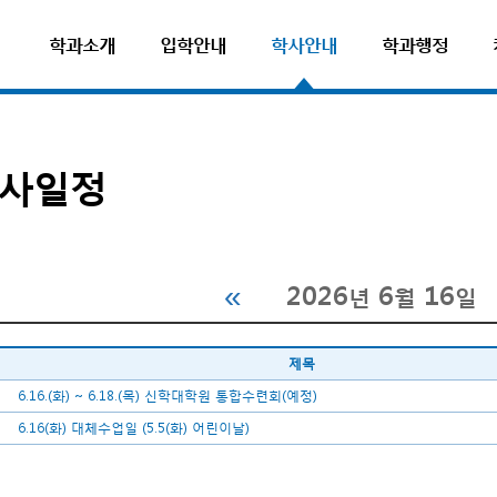
학과소개
입학안내
학사안내
학과행정
사일정
2026
6
16
년
월
일
제목
6.16.(화) ~ 6.18.(목) 신학대학원 통합수련회(예정)
6.16(화) 대체수업일 (5.5(화) 어린이날)