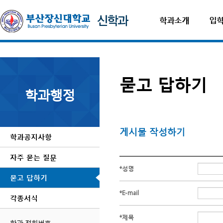
학과소개
입
묻고 답하기
학과행정
게시물 작성하기
학과공지사항
자주 묻는 질문
*
성명
묻고 답하기
*
E-mail
각종서식
*
제목
학과 전화번호