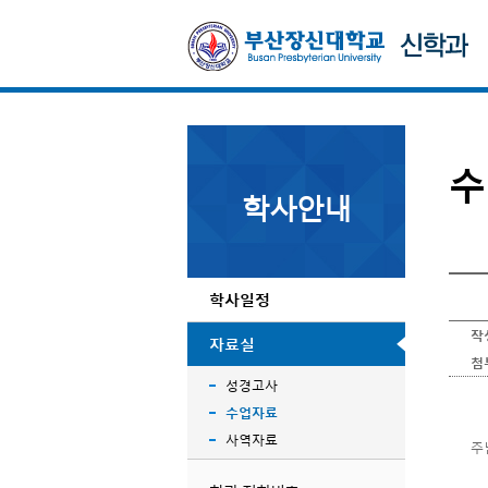
수
학사안내
학사일정
작
자료실
첨
성경고사
수업자료
사역자료
주