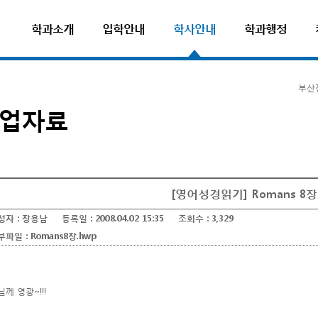
학과소개
입학안내
학사안내
학과행정
부산
업자료
[영어성경읽기] Romans 8장
성자 :
장용남
등록일 :
2008.04.02 15:35
조회수 :
3,329
부파일 :
Romans8장.hwp
님께 영광~!!!