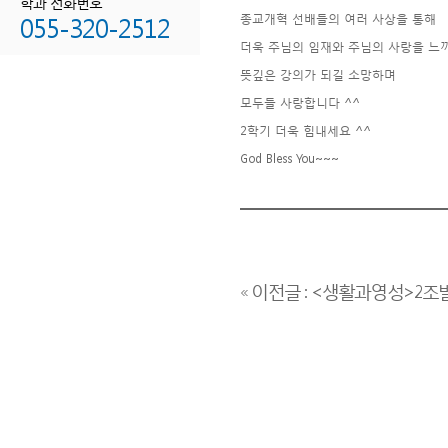
학과 전화번호
055-320-2512
종교개혁 선배들의 여러 사상을 통해
더욱 주님의 임재와 주님의 사랑을 느
뜻깊은 강의가 되길 소망하며
모두들 사랑합니다 ^^
2학기 더욱 힘내세요 ^^
God Bless You~~~
« 이전글 : <생활과영성>2