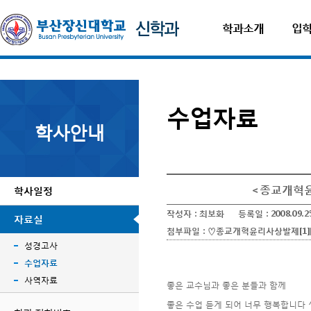
학과소개
입
수업자료
학사안내
<종교개혁윤
학사일정
작성자 :
최보화
등록일 :
2008.09.2
자료실
첨부파일 :
♡종교개혁윤리사상발제[1][1
성경고사
수업자료
사역자료
좋은 교수님과 좋은 분들과 함께
좋은 수업 듣게 되어 너무 행복합니다 