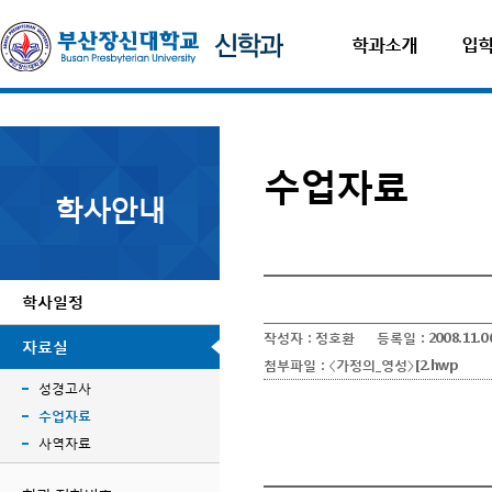
학과소개
입
수업자료
학사안내
학사일정
작성자 :
정호환
등록일 :
2008.11.0
자료실
첨부파일 :
〈가정의_영성〉[2.hwp
성경고사
수업자료
사역자료