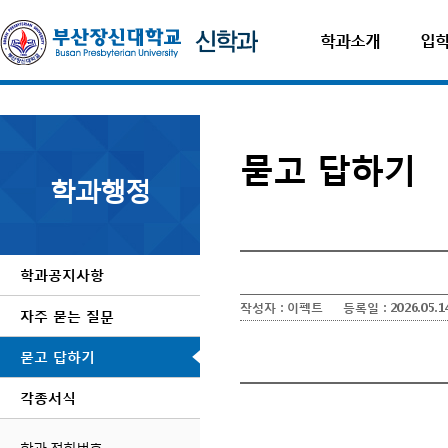
학과소개
입
묻고 답하기
학과행정
학과공지사항
작성자 :
이펙트
등록일 :
2026.05.1
자주 묻는 질문
자동차보험료비교견적사이트
묻고 답하기
각종서식
학과 전화번호