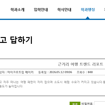
학과소개
입학안내
학사안내
학과행정
고 답하기
근거리 여행 트렌드 리포트
성자 :
마이크로트립 메이커
등록일 :
2026.05.12 09:06
조회수 :
848
고 자주 떠나는 여행 패턴이 자리 잡으며 소도시 체험 수요가 커지고 있습니다.
용도가 높아집니다.
산준비물리스트
린이보험비교사이트
신출산보험
비밀번호:
목록