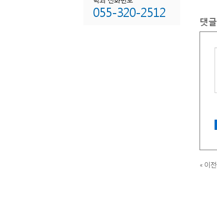
055-320-2512
태
댓글
다
종
치
비
치
비
태
어
암
다
치
운
« 이
자
자
자
자