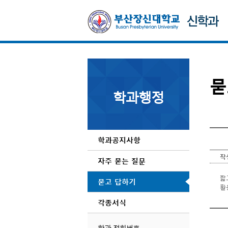
묻
학과행정
학과공지사항
작
자주 묻는 질문
짧
묻고 답하기
활
출
각종서식
어
임
학과 전화번호