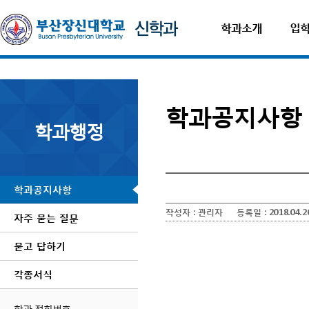
학과소개
입
학과공지사항
학과행정
학과공지사항
작성자 :
관리자
등록일 :
2018.04.2
자주 묻는 질문
묻고 답하기
각종서식
학과 전화번호