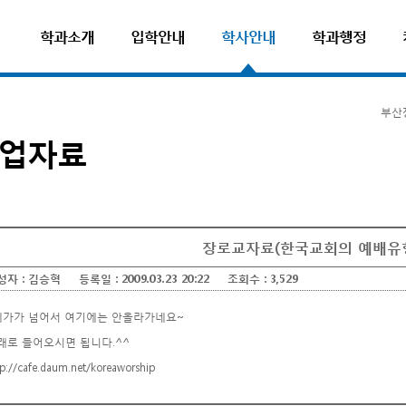
학과소개
입학안내
학사안내
학과행정
부산
업자료
장로교자료(한국교회의 예배유
성자 :
김승혁
등록일 :
2009.03.23 20:22
조회수 :
3,529
메가가 넘어서 여기에는 안올라가네요~
래로 들어오시면 됩니다.^^
tp://cafe.daum.net/koreaworship