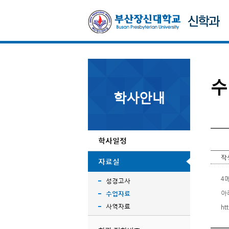
수
학사안내
학사일정
작
자료실
4
성경고사
아
수업자료
사역자료
ht