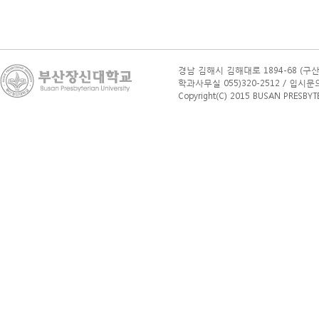
상품입니다.
암보험비교사이트
에서는 여러
보험사의
암보장
내용을
경남 김해시 김해대로 1894-68 (구산
비교
학과사무실 055)320-2512 / 입시문의(학부
분석하여 가장
Copyright(C) 2015 BUSAN PRESBYTERI
유리한
암보험
선택을
도와드립니다.