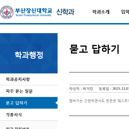
학과소개
입
묻고 답하기
학과행정
학과공지사항
작성자 :
버거킹
등록일 :
2025.11.0
자주 묻는 질문
햄버거는 간편하면서도 든든한 패스트푸
묻고 답하기
어린이보험비교사이트
에서는다양한
태아보험비교사이트순위
와
태아보험비
각종서식
정보를한눈에
확인할
수
학과 전화번호