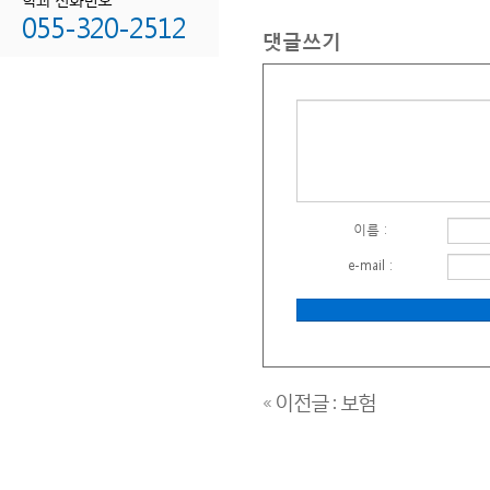
있습니다.
055-320-2512
댓글쓰기
출산을
앞둔
부모라면
태아보험비교사이트
에서
태
정보를
참고해보세요.
우체국보험
은 공신력
있는
우체국치매보험
,
우체국실손보험
,
우체국암보험
이름 :
등다양한
e-mail :
상품을
제공하고
있습니다.
특히
우체국간병비보험
과
우체국상해보험
,
우체국치아보험
은최근
« 이전글 : 보험
가입자가
빠르게
늘고
있는
인기