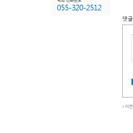
암
055-320-2512
치
댓글
치
종
화
화
화
아
주
상
공
음
세
« 이전
화
화
자