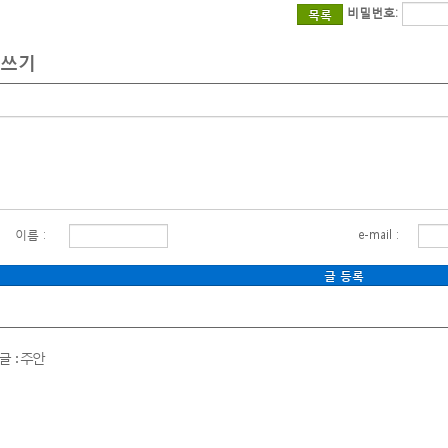
보험비교사이트
비밀번호:
목록
아보험비교사이트
쓰기
매보험비교사이트
신보험비교사이트
재보험비교사이트
재보험비교
재보험가격
파트화재보험
이름 :
e-mail :
택화재보험
가화재보험
장화재보험
식점화재보험
입자화재보험
글 : 주안
재보험누수
재보험가입
동차보험조회