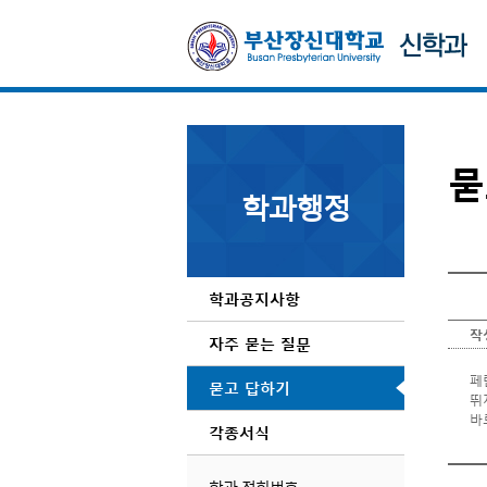
묻
학과행정
학과공지사항
작
자주 묻는 질문
페
묻고 답하기
뛰
바
각종서식
암
보
학과 전화번호