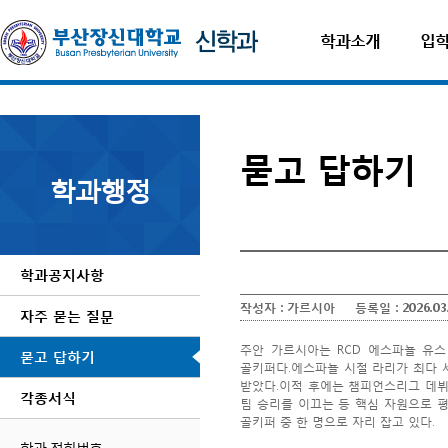
학과소개
입
묻고 답하기
학과행정
학과공지사항
작성자 :
가르시아
등록일 :
2026.03
자주 묻는 질문
주안 가르시아는 RCD 에스파뇰 유스 
묻고 답하기
골키퍼다.에스파뇰 시절 라리가 최다 
받았다.이적 후에는 챔피언스리그 데뷔
각종서식
팀 승리를 이끄는 등 핵심 자원으로 
골키퍼 중 한 명으로 자리 잡고 있다.
암보험비교사이트
학과 전화번호