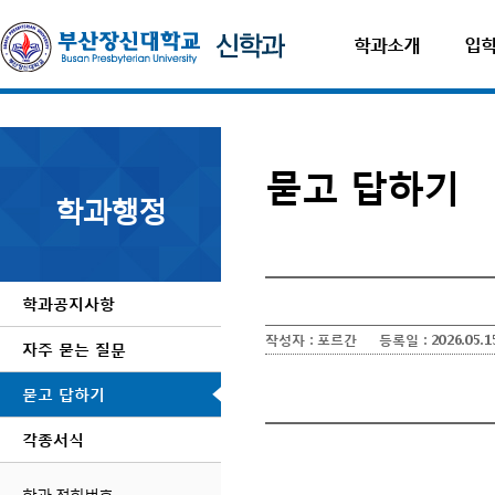
학과소개
입
묻고 답하기
학과행정
학과공지사항
작성자 :
포르간
등록일 :
2026.05.1
자주 묻는 질문
암보험비교사이트
묻고 답하기
각종서식
학과 전화번호