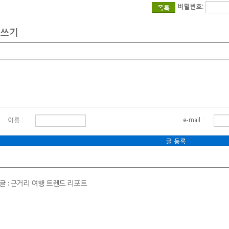
보험
비밀번호:
목록
교사이트
쓰기
아보험
교사이트
매보험
교사이트
신보험
교사이트
재보험비교사이트
재보험비교
이름 :
e-mail :
재보험가격
파트화재보험
택화재보험
가화재보험
전글 : 근거리 여행 트렌드 리포트
장화재보험
식점화재보험
입자화재보험
재보험누수