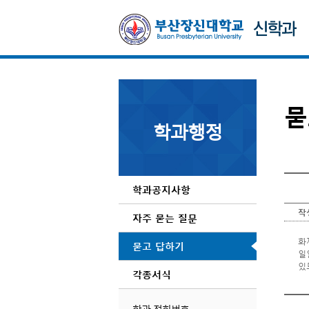
묻
학과행정
학과공지사항
작
자주 묻는 질문
화
묻고 답하기
일
있
각종서식
암
보
학과 전화번호