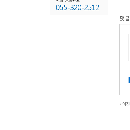
암
055-320-2512
비
댓글
치
비
치
비
종
비
화
화
화
아
주
상
« 이
공
음
세
화