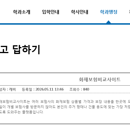
학과소개
입학안내
학사안내
학과행정
고 답하기
화재보험비교사이트
성자 :
캐비
등록일 :
2026.05.11 13:46
조회수 :
840
재보험비교사이트는 여러 보험사의 화재보험 상품별 가격과 보장 내용을 한곳에 
일이 개별 보험사를 방문하지 않아도 본인의 주거 형태나 건물 용도에 맞는 가장 저
도록 도와주는 플랫폼입니다.
보험비교사이트
험비교사이트