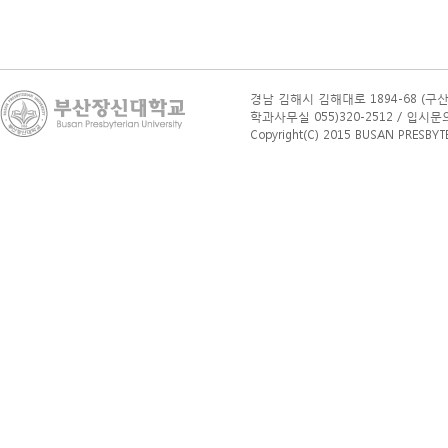
화재보험가입
자동차보험료계산기
자동차보험료비교견적사이트
경남 김해시 김해대로 1894-68 (구산
치매간병보험
학과사무실 055)320-2512 / 입시문의(학부
Copyright(C) 2015 BUSAN PRESBYTERI
명품
치매보험
치매
간병비보험
치매보험
가격
치매
간병보험
비교
치매보험
추천
치매
간병보험
추천