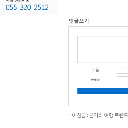
암보험
055-320-2512
비교사이트
치아보험
댓글쓰기
비교사이트
치매보험
비교사이트
종신보험
비교사이트
화재보험비교사이트
화재보험비교
이름 :
화재보험가격
e-mail :
아파트화재보험
주택화재보험
상가화재보험
공장화재보험
음식점화재보험
« 이전글 : 근거리 여행 트렌
세입자화재보험
화재보험누수