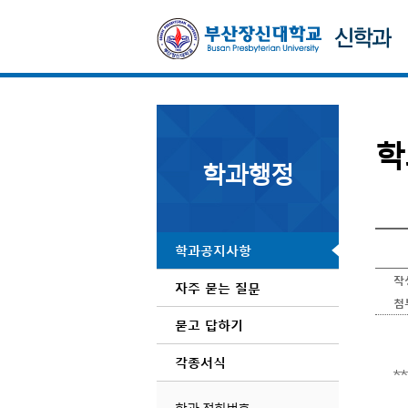
학
학과행정
학과공지사항
작
자주 묻는 질문
첨
묻고 답하기
각종서식
*
학과 전화번호