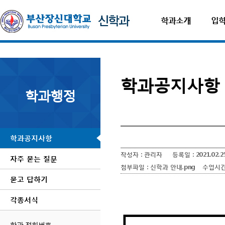
학과소개
입
학과공지사항
학과행정
학과공지사항
작성자 :
관리자
등록일 :
2021.02.2
자주 묻는 질문
첨부파일 :
신학과 안내.png
수업시간표
묻고 답하기
각종서식
학과 전화번호