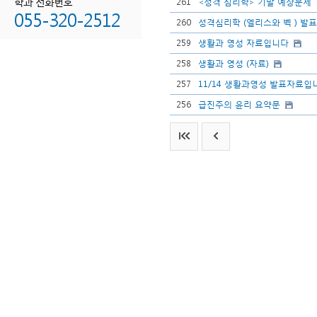
학과 전화번호
261
<성격 심리학> 기말 예상문제
055-320-2512
260
성격심리학 (엘리스와 벡 ) 발
259
생활과 영성 자료입니다
258
생활과 영성 (자료)
257
11/14 생활과영성 발표자료입
256
급진주의 윤리 요약문