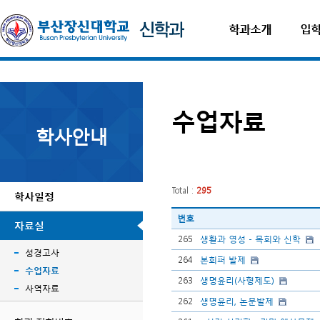
학과소개
입
수업자료
학사안내
Total :
295
학사일정
번호
자료실
265
생활과 영성 - 목회와 신학
성경고사
264
본회퍼 발제
수업자료
263
생명윤리(사형제도)
사역자료
262
생명윤리, 논문발제