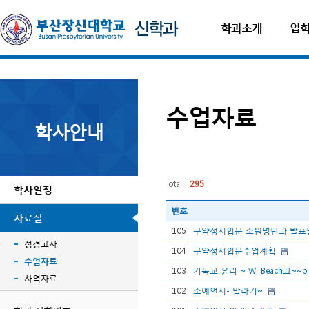
학과소개
입
수업자료
학사안내
Total :
295
학사일정
번호
자료실
105
구약성서입문 조원명단과 발표
성경고사
104
구약성서입문수업계획
수업자료
103
기독교 윤리 ~ W. Beach끄~~p
사역자료
102
소예언서- 말라기~