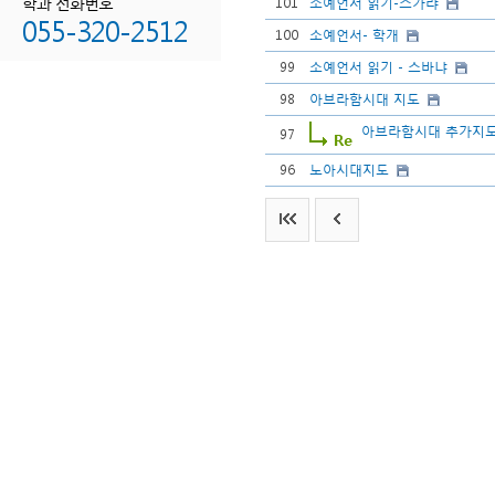
학과 전화번호
101
소예언서 읽기-스가랴
055-320-2512
100
소예언서- 학개
99
소예언서 읽기 - 스바냐
98
아브라함시대 지도
아브라함시대 추가지
97
96
노아시대지도