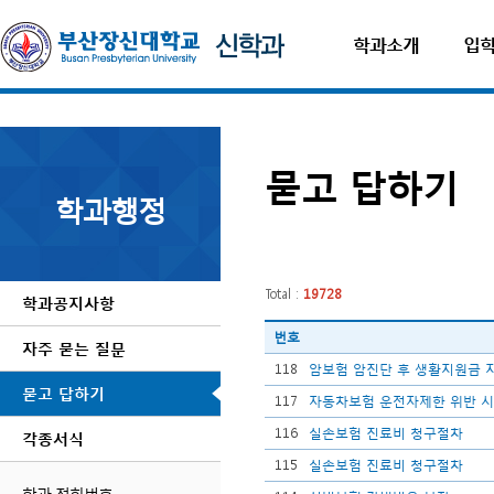
학과소개
입
묻고 답하기
학과행정
Total :
19728
학과공지사항
번호
자주 묻는 질문
118
암보험 암진단 후 생활지원금 
묻고 답하기
117
자동차보험 운전자제한 위반 시
116
실손보험 진료비 청구절차
각종서식
115
실손보험 진료비 청구절차
학과 전화번호