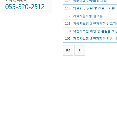
114
실버보험 간병비용 보장
055-320-2512
113
암보험 암진단 후 진료비 지원
112
가족사활보험 필요성
111
자동차보험 운전자제한 신고기
110
여행자보험 여행 중 분실물 보
109
자동차보험 운전자제한 위반 시