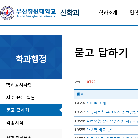
학과소개
입
묻고 답하기
학과행정
Total :
19728
학과공지사항
번호
자주 묻는 질문
19558
사이트 소개
묻고 답하기
19557
자동차보험 운전자지정 변경방
19556
실버보험 장기요양지원 지급기
각종서식
19555
암보험 비교 방법
학과 전화번호