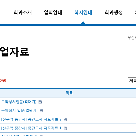
학과소개
입학안내
학사안내
학과행정
부산
업자료
295
제목
구약성서입문(역대기)
구약성서 입문(열왕기)
[신구약 중간사] 중간고사 지도자료 2
[신구약 중간사] 중간고사 지도자료 1