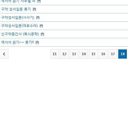
역사서 읽기 사무엘 하
구약 성서입문 룻기
구약성서입문(사사기)
구약성서입문(여호수아)
신구약중간사 (묵시문학)
역사서 읽기~~ 룻기!!
11
12
13
14
15
16
17
18