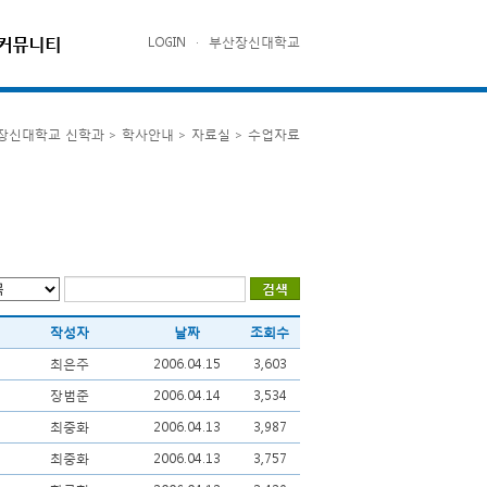
커뮤니티
LOGIN
·
부산장신대학교
장신대학교 신학과 > 학사안내 > 자료실 > 수업자료
작성자
날짜
조회수
최은주
2006.04.15
3,603
장범준
2006.04.14
3,534
최중화
2006.04.13
3,987
최중화
2006.04.13
3,757