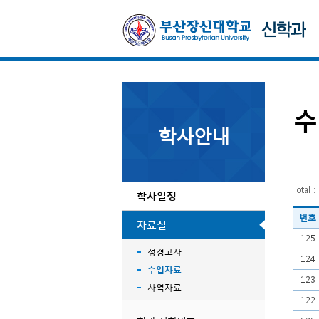
수
학사안내
Total :
학사일정
번호
자료실
125
성경고사
124
수업자료
123
사역자료
122