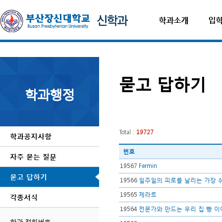
학과소개
입
묻고 답하기
학과행정
Total :
19727
학과공지사항
번호
자주 묻는 질문
19567
Fermin
묻고 답하기
19566
일주일의 피로를 날리는 가장 쉬
19565
제라르
각종서식
19564
전문가와 만드는 우리 집 빵 
학과 전화번호