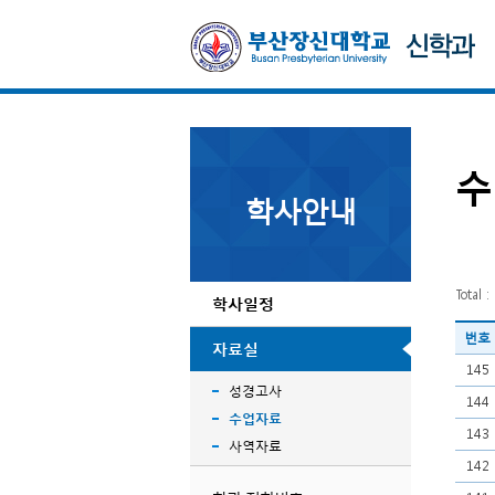
수
학사안내
Total :
학사일정
번호
자료실
145
성경고사
144
수업자료
143
사역자료
142