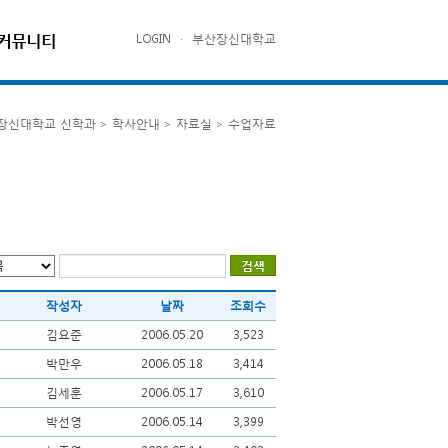
커뮤니티
LOGIN
·
부산장신대학교
장신대학교 신학과 > 학사안내 > 자료실 > 수업자료
작성자
날짜
조회수
김요준
2006.05.20
3,523
박만우
2006.05.18
3,414
김세훈
2006.05.17
3,610
박선영
2006.05.14
3,399