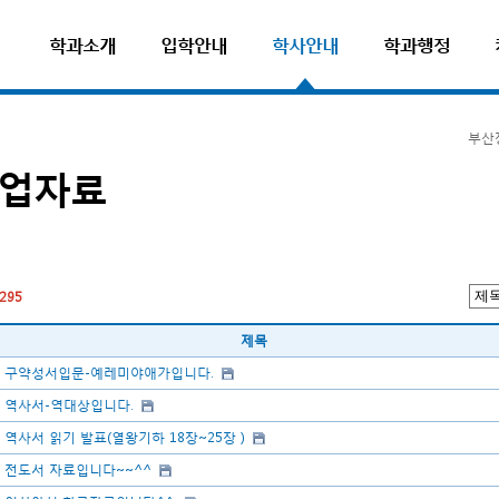
학과소개
입학안내
학사안내
학과행정
부산
업자료
295
제목
구약성서입문-예레미야애가입니다.
역사서-역대상입니다.
역사서 읽기 발표(열왕기하 18장~25장 )
전도서 자료입니다~~^^