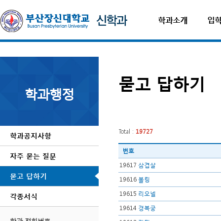
학과소개
입
묻고 답하기
학과행정
Total :
19727
학과공지사항
번호
자주 묻는 질문
19617
삼겹살
묻고 답하기
19616
볼링
19615
리오넬
각종서식
19614
경복궁
학과 전화번호