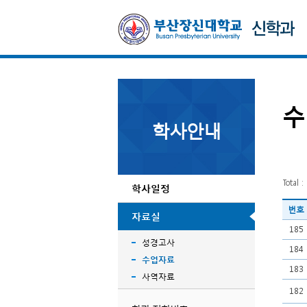
수
학사안내
Total :
학사일정
번호
자료실
185
성경고사
184
수업자료
183
사역자료
182