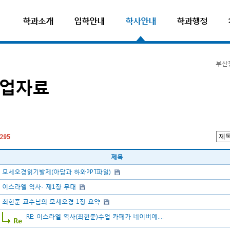
학과소개
입학안내
학사안내
학과행정
부산
업자료
295
제목
모세오경읽기발제(아담과 하와PPT파일)
이스라엘 역사- 제1장 무대
최현준 교수님의 모세오경 1장 요약
RE: 이스라엘 역사(최현준)수업 카페가 네이버에....