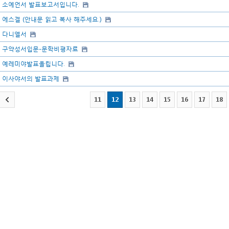
소예언서 발표보고서입니다.
에스겔 (안내문 읽고 복사 해주세요.)
다니엘서
구약성서입문-문학비평자료
예레미야발표올립니다.
이사야서의 발표과제
11
12
13
14
15
16
17
18